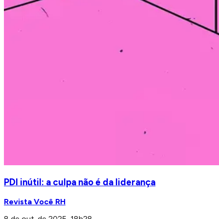
PDI inútil: a culpa não é da liderança
Revista Você RH
8 de out. de 2025, 18h28